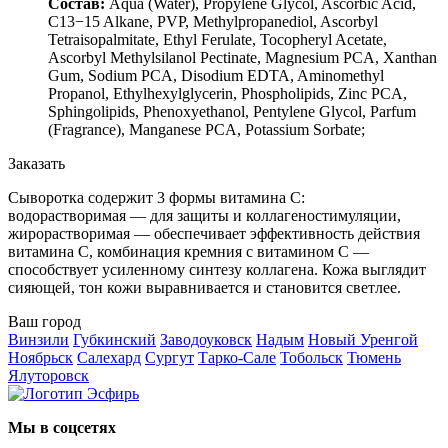
Состав:
Aqua (Water), Propylene Glycol, Ascorbic Acid,
C13−15 Alkane, PVP, Methylpropanediol, Ascorbyl
Tetraisopalmitate, Ethyl Ferulate, Tocopheryl Acetate,
Ascorbyl Methylsilanol Pectinate, Magnesium PCA, Xanthan
Gum, Sodium PCA, Disodium EDTA, Aminomethyl
Propanol, Ethylhexylglycerin, Phospholipids, Zinc PCA,
Sphingolipids, Phenoxyethanol, Pentylene Glycol, Parfum
(Fragrance), Manganese PCA, Potassium Sorbate;
Заказать
Сыворотка содержит 3 формы витамина C:
водорастворимая — для защиты и коллагеностимуляции,
жирорастворимая — обеспечивает эффективность действия
витамина С, комбинация кремния с витамином С —
способствует усиленному синтезу коллагена. Кожа выглядит
сияющей, тон кожи выравнивается и становится светлее.
Ваш город
Винзили
Губкинский
Заводоуковск
Надым
Новый Уренгой
Ноябрьск
Салехард
Сургут
Тарко-Сале
Тобольск
Тюмень
Ялуторовск
Мы в соцсетях