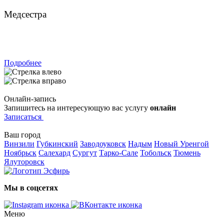
Лукиных Арина Дмитриевна
Медсестра
ЗАПИСАТЬСЯ
Подробнее
Онлайн-запись
Запишитесь на интересующую вас услугу
онлайн
Записаться
Ваш город
Винзили
Губкинский
Заводоуковск
Надым
Новый Уренгой
Ноябрьск
Салехард
Сургут
Тарко-Сале
Тобольск
Тюмень
Ялуторовск
Мы в соцсетях
Меню