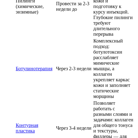
Пилинги
кожи и
Провести за 2-3
(химические,
подготовку к
недели до
энзимные)
курсу инъекций.
Глубокие пилинги
требуют
длительного
перерыва
Комплексный
подход:
ботулотоксин
расслабляет
мимические
Ботулинотерапия
Через 2-3 недели
мышцы, а
коллаген
укрепляет каркас
кожи и заполняет
статические
морщины
Позволяет
работать с
разными слоями и
задачами: коллаген
Контурная
для общего тонуса
Через 3-4 недели
пластика
и текстуры,
филлеры — для