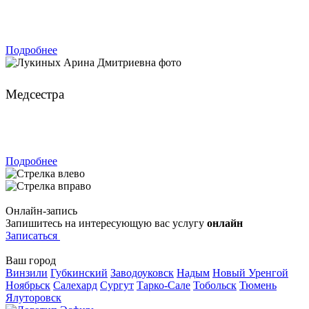
ЗАПИСАТЬСЯ
Подробнее
Лукиных Арина Дмитриевна
Медсестра
ЗАПИСАТЬСЯ
Подробнее
Онлайн-запись
Запишитесь на интересующую вас услугу
онлайн
Записаться
Ваш город
Винзили
Губкинский
Заводоуковск
Надым
Новый Уренгой
Ноябрьск
Салехард
Сургут
Тарко-Сале
Тобольск
Тюмень
Ялуторовск