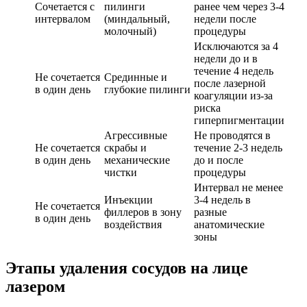
Сочетается с
пилинги
ранее чем через 3-4
интервалом
(миндальный,
недели после
молочный)
процедуры
Исключаются за 4
недели до и в
течение 4 недель
Не сочетается
Срединные и
после лазерной
в один день
глубокие пилинги
коагуляции из-за
риска
гиперпигментации
Агрессивные
Не проводятся в
Не сочетается
скрабы и
течение 2-3 недель
в один день
механические
до и после
чистки
процедуры
Интервал не менее
Инъекции
3-4 недель в
Не сочетается
филлеров в зону
разные
в один день
воздействия
анатомические
зоны
Этапы удаления сосудов на лице
лазером