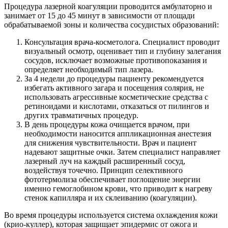
Процедура лазерной коагуляции проводится амбулаторно и
занимает от 15 до 45 минут в зависимости от площади
обрабатываемой зоны и количества сосудистых образований:
Консультация врача-косметолога. Специалист проводит
визуальный осмотр, оценивает тип и глубину залегания
сосудов, исключает возможные противопоказания и
определяет необходимый тип лазера.
За 4 недели до процедуры пациенту рекомендуется
избегать активного загара и посещения солярия, не
использовать агрессивные косметические средства с
ретиноидами и кислотами, отказаться от пилингов и
других травматичных процедур.
В день процедуры кожа очищается врачом, при
необходимости наносится аппликационная анестезия
для снижения чувствительности. Врач и пациент
надевают защитные очки. Затем специалист направляет
лазерный луч на каждый расширенный сосуд,
воздействуя точечно. Принцип селективного
фототермолиза обеспечивает поглощение энергии
именно гемоглобином крови, что приводит к нагреву
стенок капилляра и их склеиванию (коагуляции).
Во время процедуры используется система охлаждения кожи
(крио-куллер), которая защищает эпидермис от ожога и