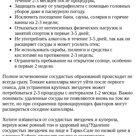
течение 2-3 месяцев после процедуры;
Защищать кожу от ультрафиолета с помощью головных
уборов даже в пасмурную погоду.
Исключить посещение бани, сауны, солярия и горячие
ванны на 2-3 недели;
Отказаться от интенсивных физических нагрузок и
занятий спортом в первые 3-5 дней;
Не употреблять алкоголь в течение 3-5 дней, так как он
расширяет сосуды и может усилить отек;
Не использовать скрабы, пилинги и средства с
кислотами на протяжении 2-3 недель;
Ограничить пребывание на открытом солнце, особенно
в первые 2 недели.
Полное исчезновение сосудистых образований происходит не
всегда сразу. Тонкие капилляры могут уйти после первого
сеанса, для устранения крупных звездочек может
потребоваться 2-3 процедуры с интервалом 1-2 месяца. Важно
понимать: удаленные сосуды не появляются вновь на том же
месте, но при сохранении провоцирующих факторов могут
расшириться соседние капилляры.
Хотите избавиться от сосудистых звездочек и купероза,
вернув коже ровный тон и здоровый вид?Удаление
сосудистых звездочек на лице в Тарко-Сале по низкой цене в
клинике Есфирь проводят опытные косметологи,