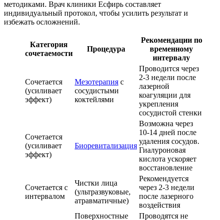
методиками. Врач клиники Есфирь составляет
индивидуальный протокол, чтобы усилить результат и
избежать осложнений.
Рекомендации по
Категория
Процедура
временному
сочетаемости
интервалу
Проводится через
2-3 недели после
Сочетается
Мезотерапия
с
лазерной
(усиливает
сосудистыми
коагуляции для
эффект)
коктейлями
укрепления
сосудистой стенки
Возможна через
10-14 дней после
Сочетается
удаления сосудов.
(усиливает
Биоревитализация
Гиалуроновая
эффект)
кислота ускоряет
восстановление
Рекомендуется
Чистки лица
Сочетается с
через 2-3 недели
(ультразвуковые,
интервалом
после лазерного
атравматичные)
воздействия
Поверхностные
Проводятся не