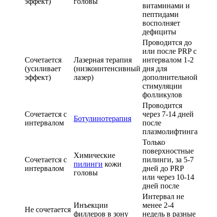
эффект)
головы
витаминами и
пептидами
восполняет
дефициты
Проводится до
или после PRP с
Сочетается
Лазерная терапия
интервалом 1-2
(усиливает
(низкоинтенсивный
дня для
эффект)
лазер)
дополнительной
стимуляции
фолликулов
Проводится
Сочетается с
через 7-14 дней
Ботулинотерапия
интервалом
после
плазмолифтинга
Только
поверхностные
Химические
Сочетается с
пилинги, за 5-7
пилинги
кожи
интервалом
дней до PRP
головы
или через 10-14
дней после
Интервал не
Инъекции
менее 2-4
Не сочетается
филлеров в зону
недель в разные