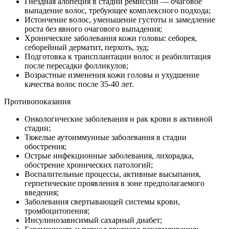
Гнездная алопеция в стадии ремиссии — очаговое
выпадение волос, требующее комплексного подхода;
Истончение волос, уменьшение густоты и замедление
роста без явного очагового выпадения;
Хронические заболевания кожи головы: себорея,
себорейный дерматит, перхоть, зуд;
Подготовка к трансплантации волос и реабилитация
после пересадки фолликулов;
Возрастные изменения кожи головы и ухудшение
качества волос после 35-40 лет.
Противопоказания
Онкологические заболевания и рак крови в активной
стадии;
Тяжелые аутоиммунные заболевания в стадии
обострения;
Острые инфекционные заболевания, лихорадка,
обострение хронических патологий;
Воспалительные процессы, активные высыпания,
герпетические проявления в зоне предполагаемого
введения;
Заболевания свертывающей системы крови,
тромбоцитопения;
Инсулинозависимый сахарный диабет;