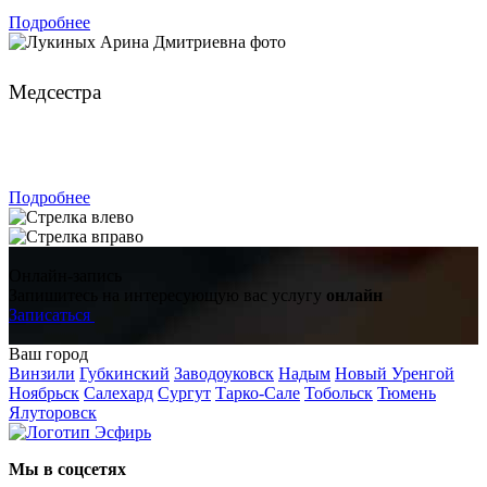
Подробнее
Лукиных Арина Дмитриевна
Медсестра
ЗАПИСАТЬСЯ
Подробнее
Онлайн-запись
Запишитесь на интересующую вас услугу
онлайн
Записаться
Ваш город
Винзили
Губкинский
Заводоуковск
Надым
Новый Уренгой
Ноябрьск
Салехард
Сургут
Тарко-Сале
Тобольск
Тюмень
Ялуторовск
Мы в соцсетях