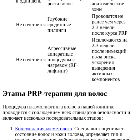
в один день
роста волос
анатомические
зоны
Проводятся не
Глубокие
ранее чем через
Не сочетается
срединные
2-3 недели
пилинги
после курса PRP
Исключаются на
2-3 недели
Агрессивные
после инъекций
аппаратные
из-за риска
Не сочетается
процедуры с
ускорения
нагревом (RF-
выведения
лифтинг)
активных
компонентов
Этапы PRP-терапии для волос
Процедура плазмолифтинга волос в нашей клинике
проводится с соблюдением всех стандартов безопасности и
включает несколько последовательных этапов:
Консультация косметолога
. Специалист оценивает
состояние волос и кожи головы, определяет тип и
степень выпадения, собирает анамнез для выявления