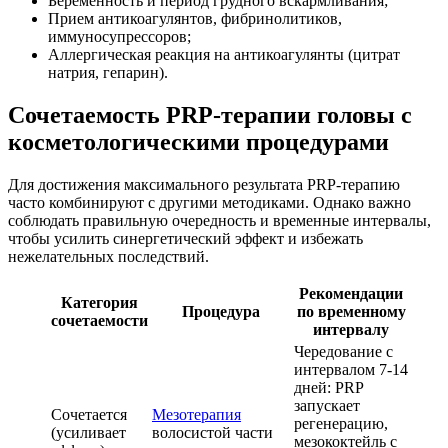
Беременность и период грудного вскармливания;
Прием антикоагулянтов, фибринолитиков,
иммуносупрессоров;
Аллергическая реакция на антикоагулянты (цитрат
натрия, гепарин).
Сочетаемость PRP-терапии головы с
косметологическими процедурами
Для достижения максимального результата PRP-терапию
часто комбинируют с другими методиками. Однако важно
соблюдать правильную очередность и временные интервалы,
чтобы усилить синергетический эффект и избежать
нежелательных последствий.
Рекомендации
Категория
Процедура
по временному
сочетаемости
интервалу
Чередование с
интервалом 7-14
дней: PRP
запускает
Сочетается
Мезотерапия
регенерацию,
(усиливает
волосистой части
мезококтейль с