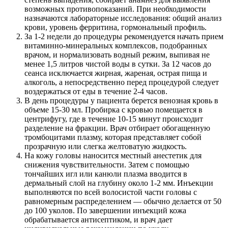
возможных противопоказаний. При необходимости
назначаются лабораторные исследования: общий анализ
крови, уровень ферритина, гормональный профиль.
За 1-2 недели до процедуры рекомендуется начать прием
витаминно-минеральных комплексов, подобранных
врачом, и нормализовать водный режим, выпивая не
менее 1,5 литров чистой воды в сутки. За 12 часов до
сеанса исключается жирная, жареная, острая пища и
алкоголь, а непосредственно перед процедурой следует
воздержаться от еды в течение 2-4 часов.
В день процедуры у пациента берется венозная кровь в
объеме 15-30 мл. Пробирка с кровью помещается в
центрифугу, где в течение 10-15 минут происходит
разделение на фракции. Врач отбирает обогащенную
тромбоцитами плазму, которая представляет собой
прозрачную или слегка желтоватую жидкость.
На кожу головы наносится местный анестетик для
снижения чувствительности. Затем с помощью
тончайших игл или канюли плазма вводится в
дермальный слой на глубину около 1-2 мм. Инъекции
выполняются по всей волосистой части головы с
равномерным распределением — обычно делается от 50
до 100 уколов. По завершении инъекций кожа
обрабатывается антисептиком, и врач дает