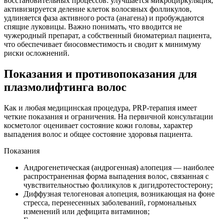
восстановительных процессов: улучшается микроциркуляция,
активизируется деление клеток волосяных фолликулов,
удлиняется фаза активного роста (анагена) и пробуждаются
спящие луковицы. Важно понимать, что вводится не
чужеродный препарат, а собственный биоматериал пациента,
что обеспечивает биосовместимость и сводит к минимуму
риски осложнений.
Показания и противопоказания для
плазмолифтинга волос
Как и любая медицинская процедура, PRP-терапия имеет
четкие показания и ограничения. На первичной консультации
косметолог оценивает состояние кожи головы, характер
выпадения волос и общее состояние здоровья пациента.
Показания
Андрогенетическая (андрогенная) алопеция — наиболее
распространенная форма выпадения волос, связанная с
чувствительностью фолликулов к дигидротестостерону;
Диффузная телогеновая алопеция, возникающая на фоне
стресса, перенесенных заболеваний, гормональных
изменений или дефицита витаминов;