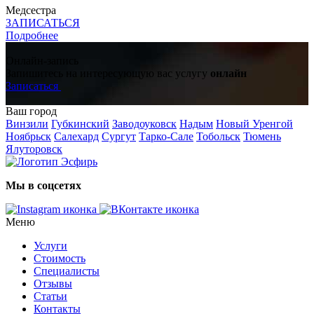
Медсестра
ЗАПИСАТЬСЯ
Подробнее
Онлайн-запись
Запишитесь на интересующую вас услугу
онлайн
Записаться
Ваш город
Винзили
Губкинский
Заводоуковск
Надым
Новый Уренгой
Ноябрьск
Салехард
Сургут
Тарко-Сале
Тобольск
Тюмень
Ялуторовск
Мы в соцсетях
Меню
Услуги
Стоимость
Специалисты
Отзывы
Статьи
Контакты